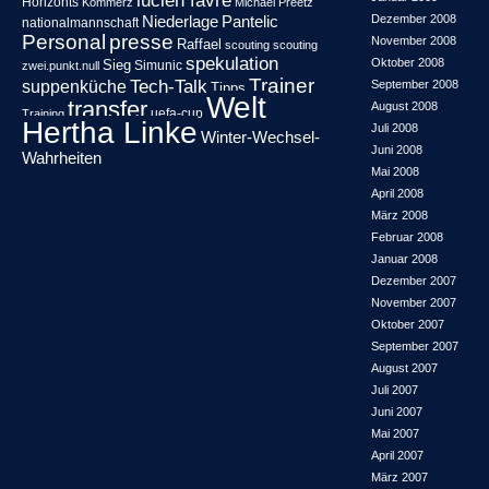
lucien favre
Horizonts
Kommerz
Michael Preetz
Niederlage
Pantelic
Dezember 2008
nationalmannschaft
Personal
presse
November 2008
Raffael
scouting
scouting
spekulation
Oktober 2008
Sieg
Simunic
zwei.punkt.null
Trainer
Tech-Talk
suppenküche
September 2008
Tipps
Welt
transfer
August 2008
uefa-cup
Training
Hertha Linke
Juli 2008
Winter-Wechsel-
Juni 2008
Wahrheiten
Mai 2008
April 2008
März 2008
Februar 2008
Januar 2008
Dezember 2007
November 2007
Oktober 2007
September 2007
August 2007
Juli 2007
Juni 2007
Mai 2007
April 2007
März 2007