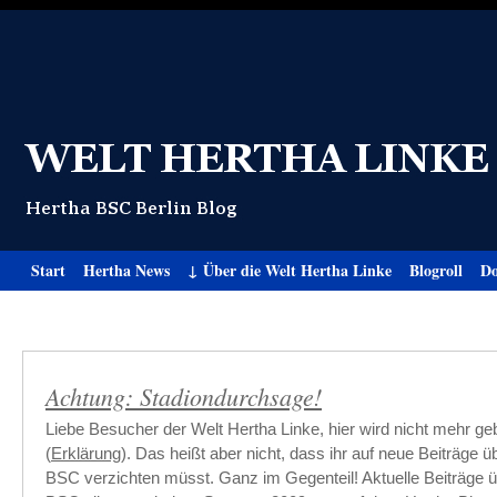
Start
Hertha News
↓ Über die Welt Hertha Linke
Blogroll
Do
Achtung: Stadiondurchsage!
Liebe Besucher der Welt Hertha Linke, hier wird nicht mehr ge
(
Erklärung
). Das heißt aber nicht, dass ihr auf neue Beiträge 
BSC verzichten müsst. Ganz im Gegenteil! Aktuelle Beiträge 