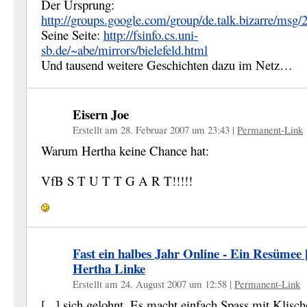
Der Ursprung:
http://groups.google.com/group/de.talk.bizarre/ms
Seine Seite:
http://fsinfo.cs.uni-
sb.de/~abe/mirrors/bielefeld.html
Und tausend weitere Geschichten dazu im Netz…
Eisern Joe
Erstellt am 28. Februar 2007 um 23:43
|
Permanent-Link
Warum Hertha keine Chance hat:
VfB S T U T T G A R T!!!!!
Fast ein halbes Jahr Online - Ein Resümee 
Hertha Linke
Erstellt am 24. August 2007 um 12:58
|
Permanent-Link
[...] sich gelohnt. Es macht einfach Spass mit Klisch