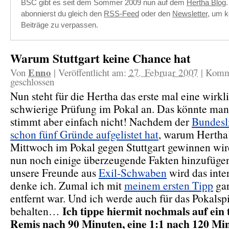
BSC gibt es seit dem Sommer 2009 nun auf dem
Hertha Blog
abonnierst du gleich den
RSS-Feed
oder den
Newsletter
, um k
Beiträge zu verpassen.
Warum Stuttgart keine Chance hat
Enno
Von
|
Veröffentlicht am:
27. Februar 2007
|
Komm
geschlossen
Nun steht für die Hertha das erste mal eine wirkl
schwierige Prüfung im Pokal an. Das könnte man
stimmt aber einfach nicht! Nachdem der
Bundesl
schon fünf Gründe aufgelistet hat
, warum Herth
Mittwoch im Pokal gegen Stuttgart gewinnen wir
nun noch einige überzeugende Fakten hinzufügen.
unsere Freunde aus
Exil-Schwaben
wird das inter
denke ich. Zumal ich mit
meinem ersten Tipp
gar
entfernt war. Und ich werde auch für das Pokalspi
Ich tippe hiermit nochmals auf ein 
behalten…
Remis nach 90 Minuten, eine 1:1 nach 120 Mi