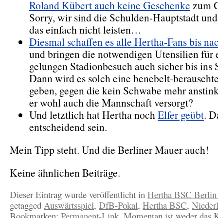
Roland Kübert auch keine Geschenke
zum G
Sorry, wir sind die Schulden-Hauptstadt un
das einfach nicht leisten…
Diesmal schaffen es alle Hertha-Fans bis nac
und bringen die notwendigen Utensilien für 
gelungen Stadionbesuch auch sicher bis ins 
Dann wird es solch eine benebelt-berausch
geben, gegen die kein Schwabe mehr anstin
er wohl auch die Mannschaft versorgt?
Und letztlich hat Hertha noch
Elfer geübt
. D
entscheidend sein.
Mein Tipp steht. Und die Berliner Mauer auch!
Keine ähnlichen Beiträge.
Dieser Eintrag wurde veröffentlicht in
Hertha BSC Berlin
getagged
Auswärtsspiel
,
DfB-Pokal
,
Hertha BSC
,
Nieder
Bookmarken:
Permanent-Link
. Momentan ist weder das