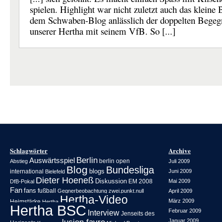
spielen. Highlight war nicht zuletzt auch das kleine 
dem Schwaben-Blog anlässlich der doppelten Bege
unserer Hertha mit seinem VfB. So [...]
Schlagwörter
Archive
Berlin
Auswärtsspiel
berlin open
Abstieg
Juli 2009
Blog
Bundesliga
blogs
international
Juni 2009
Bielefeld
Dieter Hoeneß
Diskussion
EM 2008
Mai 2009
DfB-Pokal
Fan
fans
fußball
Gegnerbeobachtung zwei.punkt.null
April 2009
Hertha-Video
März 2009
Heimstärke
Hertha
Hertha BSC
Februar 2009
Interview
Jenseits des
Januar 2009