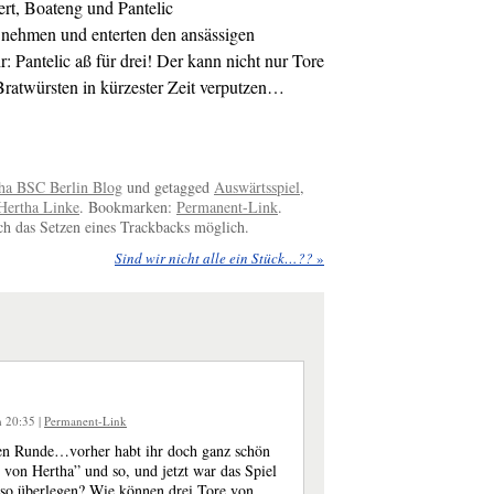
ert, Boateng und Pantelic
 nehmen und enterten den ansässigen
: Pantelic aß für drei! Der kann nicht nur Tore
atwürsten in kürzester Zeit verputzen…
ha BSC Berlin Blog
und getagged
Auswärtsspiel
,
Hertha Linke
. Bookmarken:
Permanent-Link
.
 das Setzen eines Trackbacks möglich.
Sind wir nicht alle ein Stück…??
»
m 20:35
|
Permanent-Link
en Runde…vorher habt ihr doch ganz schön
von Hertha” und so, und jetzt war das Spiel
so überlegen? Wie können drei Tore von