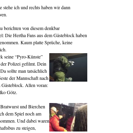
e stehe ich und rechts haben wir dann
ven.
zu berichten von diesem denkbar
l: Die Hertha Fans aus dem Gästeblock haben
 benommen. Kaum platte Sprüche, keine
ich.
ck seine “Pyro-Künste”
der Polizei gefilmt. Dein
 Da sollte man tatsächlich
este der Mannschaft nach
m Gästeblock. Allen voran:
lko Götz.
e Bratwurst und Bierchen
ach dem Spiel noch am
enommen. Und dabei waren
haftsbus zu steigen,