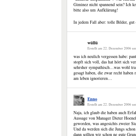
Giminez nicht spannend sein? Ich krie
bitte also um Aufklärung!
In jedem Fall aber: tolle Bilder, g
wüllü
Erstellt am 22. Dezember 2006 u
was ich neulich vergessen habe: pan
stopft sich voll, das hat hört sich 
sehrsher sympathisch…was wohl trai
gesagt haben, die zwar recht haben m
am leben ignorieren…
Enno
Erstellt am 22. Dezember 2006 u
Naja, ich glaub die haben auch Erfah
Aussage von Manager Dieter Hoeneß 
geworden, was angesichts zweier Si
Und da werden sich die Jungs schon
dann sollten wir schon ne gute Grun