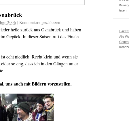
über de
Bewegg
lesen.
Osnabrück
ber 2006
|
Kommentare geschlossen
wieder heile zurück aus Osnabrück und haben
Lizen
im Gepäck. In dieser Saison ruft das Finale.
Alle W
Commo
Kennze
ist echt niedlich. Recht klein und wenn sie
 Leider so eng, dass ich in den Gängen unter
nte…
al, uns auch mit Bildern vorzustellen.