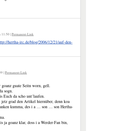
m 11:50
|
Permanent-Link
ttp://hertha-irc.de/blog/2006/12/21/auf-den-
:39
|
Permanent-Link
r goanz guate Seitn worn, gell.
a sogn.
is Euch da scho unt´laufen.
 jetz grad den Artikel hiernüber, denn koa
danken kumma, des i a … son … son Hertha-
 ma.
 ja goanz klar, doss i a Werder-Fan bin,