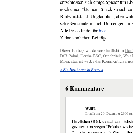
entschlossen sich einige Spieler um Eb
noch einen “kleinen” Snack zu sich zu
Bratwurststand. Unglaublich, aber wahr
schießen sondern auch Unmengen an Br
Alle Fotos findet ihr
hier
.
Keine ähnlichen Beiträge.
Dieser Eintrag wurde veröffentlicht in
Hert
DfB-Pokal
,
Hertha BSC
,
Osnabrück
,
Welt 
Momentan ist weder das Kommentieren noch
«
Ein Herthaner In Bremen
6
Kommentare
wüllü
Erstellt am 20. Dezember 2006 u
Herzlichen Glückwunsch zur nächst
gezittert von wegen “Pokalschwäche 
“denkbar unspannend”? War Hertha 