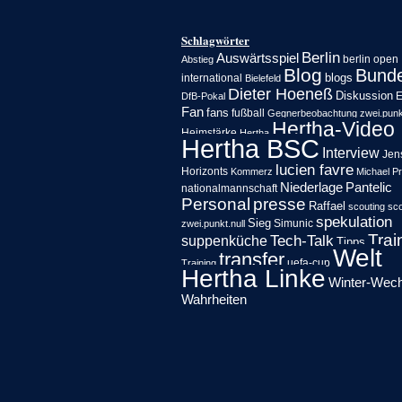
Schlagwörter
Berlin
Auswärtsspiel
berlin open
Abstieg
Blog
Bunde
blogs
international
Bielefeld
Dieter Hoeneß
Diskussion
E
DfB-Pokal
Fan
fans
fußball
Gegnerbeobachtung zwei.punkt
Hertha-Video
Heimstärke
Hertha
Hertha BSC
Interview
Jen
lucien favre
Horizonts
Kommerz
Michael P
Niederlage
Pantelic
nationalmannschaft
Personal
presse
Raffael
scouting
sco
spekulation
Sieg
Simunic
zwei.punkt.null
Trai
Tech-Talk
suppenküche
Tipps
Welt
transfer
uefa-cup
Training
Hertha Linke
Winter-Wech
Wahrheiten