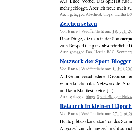
Aus. Ende. Vorbei. Das Spiel ist aus! 
mehr gebloggt. Aber ich freue mich au
Auch getagged
Abschied
,
blogs
,
Hertha B
Zeichen setzen
Enno
Von
|
Veröffentlicht am:
18. Juli 2
Über Dinge, die man in der Sommerpause
zum Beispiel tue ganz absonderliche Di
Auch getagged
Fan
,
Hertha BSC
,
Sommerp
Netzwerk der Sport-Blogger
Enno
Von
|
Veröffentlicht am:
1. Juli 20
Auf Grund verschiedener Diskussione
wurde kürzlich das Netzwerk der Spor
und kein Manifest, keine (...)
Auch getagged
blogs
,
Sport-Blogger-Netz
Relaunch in kleinen Häppc
Enno
Von
|
Veröffentlicht am:
27. Juni 
Heute gibt es den ersten Teil des So
Augenscheinlich mag sich nicht so viel