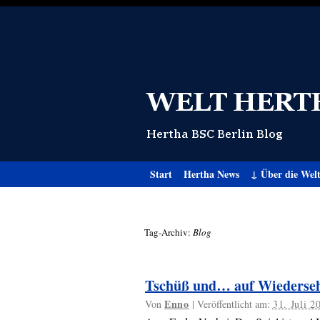
Start
Hertha News
↓ Über die Wel
Tag-Archiv:
Blog
Tschüß und… auf Wiederse
Enno
Von
|
Veröffentlicht am:
31. Juli 2