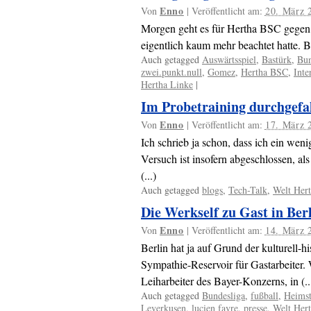
Enno
Von
|
Veröffentlicht am:
20. März 
Morgen geht es für Hertha BSC gegen d
eigentlich kaum mehr beachtet hatte. Bi
Auch getagged
Auswärtsspiel
,
Bastürk
,
Bun
zwei.punkt.null
,
Gomez
,
Hertha BSC
,
Inte
Hertha Linke
|
Im Probetraining durchgefa
Enno
Von
|
Veröffentlicht am:
17. März 
Ich schrieb ja schon, dass ich ein we
Versuch ist insofern abgeschlossen, al
(...)
Auch getagged
blogs
,
Tech-Talk
,
Welt Her
Die Werkself zu Gast in Ber
Enno
Von
|
Veröffentlicht am:
14. März 
Berlin hat ja auf Grund der kulturell-h
Sympathie-Reservoir für Gastarbeiter.
Leiharbeiter des Bayer-Konzerns, in (..
Auch getagged
Bundesliga
,
fußball
,
Heimst
Leverkusen
,
lucien favre
,
presse
,
Welt Her