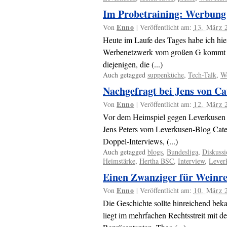
Im Probetraining: Werbung
Enno
Von
|
Veröffentlicht am:
13. März 
Heute im Laufe des Tages habe ich hi
Werbenetzwerk vom großen G kommt hi
diejenigen, die (...)
Auch getagged
suppenküche
,
Tech-Talk
,
We
Nachgefragt bei Jens von Ca
Enno
Von
|
Veröffentlicht am:
12. März 
Vor dem Heimspiel gegen Leverkusen 
Jens Peters vom Leverkusen-Blog Caten
Doppel-Interviews, (...)
Auch getagged
blogs
,
Bundesliga
,
Diskussi
Heimstärke
,
Hertha BSC
,
Interview
,
Lever
Einen Zwanziger für Weinre
Enno
Von
|
Veröffentlicht am:
10. März 
Die Geschichte sollte hinreichend beka
liegt im mehrfachen Rechtsstreit mit 