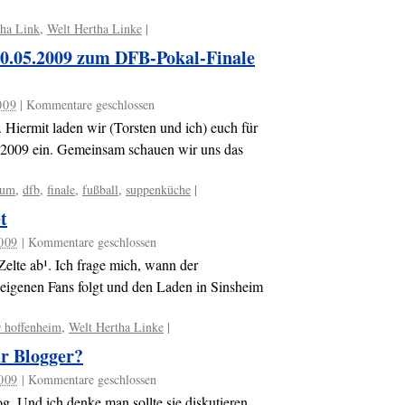
tha Link
,
Welt Hertha Linke
|
30.05.2009 zum DFB-Pokal-Finale
009
|
Kommentare geschlossen
Hiermit laden wir (Torsten und ich) euch für
.2009 ein. Gemeinsam schauen wir uns das
hum
,
dfb
,
finale
,
fußball
,
suppenküche
|
t
2009
|
Kommentare geschlossen
elte ab¹. Ich frage mich, wann der
eigenen Fans folgt und den Laden in Sinsheim
9 hoffenheim
,
Welt Hertha Linke
|
ür Blogger?
2009
|
Kommentare geschlossen
og. Und ich denke man sollte sie diskutieren,