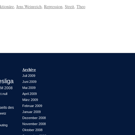
ktionäre
,
Jens Weinreich
,
Repression
,
Streit
,
Theo
Archive
Juli 2009
sliga
Juni 2009
M 2008
Mai 2009
.null
April 2009
März 2009
Februar 2009
seits des
Januar 2009
reetz
Dezember 2008
November 2008
uting
Oktober 2008