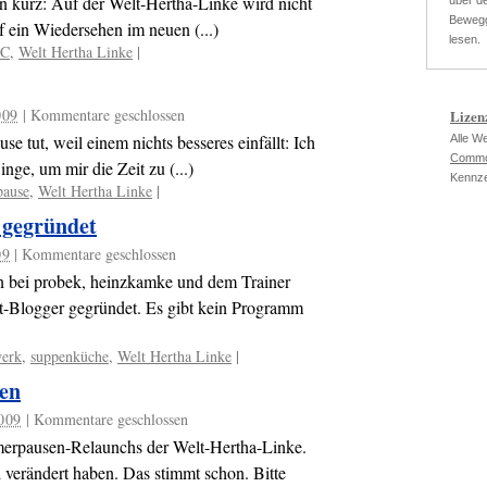
In kurz: Auf der Welt-Hertha-Linke wird nicht
über de
Bewegg
f ein Wiedersehen im neuen (...)
lesen.
SC
,
Welt Hertha Linke
|
009
|
Kommentare geschlossen
Lizen
 tut, weil einem nichts besseres einfällt: Ich
Alle W
Commo
nge, um mir die Zeit zu (...)
Kennze
ause
,
Welt Hertha Linke
|
 gegründet
09
|
Kommentare geschlossen
n bei probek, heinzkamke und dem Trainer
t-Blogger gegründet. Es gibt kein Programm
werk
,
suppenküche
,
Welt Hertha Linke
|
hen
2009
|
Kommentare geschlossen
mmerpausen-Relaunchs der Welt-Hertha-Linke.
 verändert haben. Das stimmt schon. Bitte