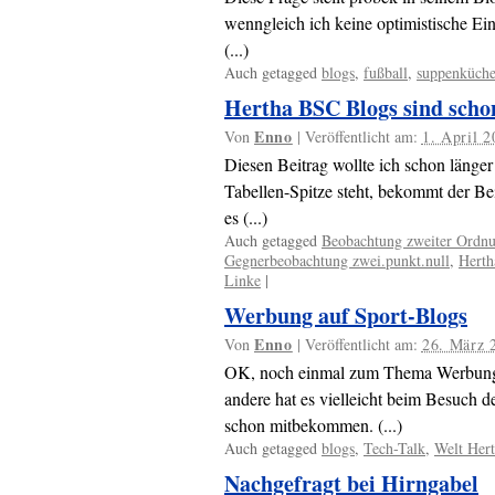
wenngleich ich keine optimistische E
(...)
Auch getagged
blogs
,
fußball
,
suppenküch
Hertha BSC Blogs sind scho
Enno
Von
|
Veröffentlicht am:
1. April 
Diesen Beitrag wollte ich schon länger 
Tabellen-Spitze steht, bekommt der B
es (...)
Auch getagged
Beobachtung zweiter Ordn
Gegnerbeobachtung zwei.punkt.null
,
Hert
Linke
|
Werbung auf Sport-Blogs
Enno
Von
|
Veröffentlicht am:
26. März 
OK, noch einmal zum Thema Werbung a
andere hat es vielleicht beim Besuch d
schon mitbekommen. (...)
Auch getagged
blogs
,
Tech-Talk
,
Welt Her
Nachgefragt bei Hirngabel