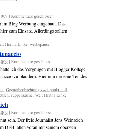
2009
|
Kommentare geschlossen
er im Blog Werbung eingebaut. Das
er zum Einsatz. Allerdings sollten
lt Hertha Linke
,
werbepause
|
tenaccio
2009
|
Kommentare geschlossen
hatte ich das Vergnügen mit Blogger-Kollege
accio zu plaudern. Hier nun der eine Teil des
on
,
Gegnerbeobachtung zwei.punkt.null
,
kusen
,
suppenküche
,
Welt Hertha Linke
|
ich
2009
|
Kommentare geschlossen
nnt sein. Der freie Journalist Jens Weinreich
dem DFB, allen voran mit seinem obersten