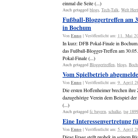
einmal die Seite (...)
Auch getagged
blogs
,
Tech-Talk
,
Welt Her
Fußball-Bloggertreffen am 
in Bochum
Enno
Von
|
Veröffentlicht am:
11. Mai 2
In kurz: DFB Pokal-Finale in Bochum. 
das Fußball-Blogger-Treffen am 30.05
Pokal-Finale (...)
Auch getagged
Bloggertreffen
,
blogs
,
Boc
Vom Spielbetrieb abgemelde
Enno
Von
|
Veröffentlicht am:
9. April 
Die ersten Hoffenheimer brechen ihre Z
dazugehörige Verein dem Beispiel der 
(...)
Auch getagged
fc bayern
,
schalke
,
tsg 189
Eine Interessenvertretung f
Enno
Von
|
Veröffentlicht am:
5. April 
Diese Frage stellt probek in seinem Bl