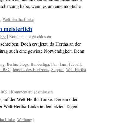
inschätzung habe, wenn es um eine mögliche
e
,
Welt Hertha Linke
|
n meisterlich
2009
|
Kommentare geschlossen
schreiben. Doch erst jetzt, da Hertha an der
eitrag auch eine gewisse Notwendigkeit. Denn
ung
,
Berlin
,
blogs
,
Bundesliga
,
Fan
,
fans
,
fußball
,
ha BSC
,
Jenseits des Horizonts
,
Suppen
,
Welt Hertha
2009
|
Kommentare geschlossen
uf der Welt-Hertha-Linke. Der ein oder
er Welt-Hertha-Linke in den letzten Tagen
tha Linke
,
Werbung
|