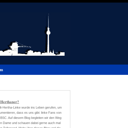
um
 Herthaner?
lt-Hertha-Linke wurde ins Leben gerufen, um
mentieren, dass es uns gibt: linke Fans von
 BSC. Auf diesem Blog begleiten wir den Weg
ten Dame und schauen dabei gerne auch mal