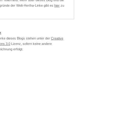
n Tellerrand. Mehr über dieses Blog und die
ründe der Welt-Hertha-Linke gibt es
hier
zu
z
erke dieses Blogs stehen unter der
Creative
ns 3.0
Lizenz, sofern keine andere
ichnung erfolgt.