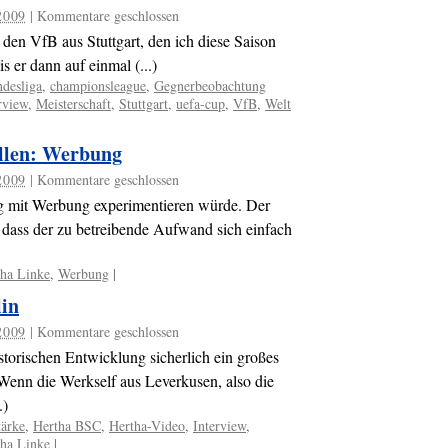
2009
|
Kommentare geschlossen
en VfB aus Stuttgart, den ich diese Saison
s er dann auf einmal (...)
desliga
,
championsleague
,
Gegnerbeobachtung
rview
,
Meisterschaft
,
Stuttgart
,
uefa-cup
,
VfB
,
Welt
llen: Werbung
2009
|
Kommentare geschlossen
nig mit Werbung experimentieren würde. Der
s dass der zu betreibende Aufwand sich einfach
tha Linke
,
Werbung
|
lin
2009
|
Kommentare geschlossen
istorischen Entwicklung sicherlich ein großes
 Wenn die Werkself aus Leverkusen, also die
.)
ärke
,
Hertha BSC
,
Hertha-Video
,
Interview
,
tha Linke
|