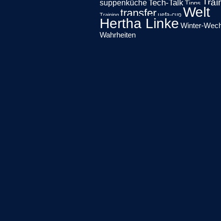
Trai
Tech-Talk
suppenküche
Tipps
Welt
transfer
uefa-cup
Training
Hertha Linke
Winter-Wech
Wahrheiten