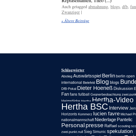
Repräsentanten, Theo (...)
Auch getagged
abmahnung
,
blogs
,
dfb
,
fun
Zwanziger
|
«
Ältere Beiträge
Schlagwörter
Berlin
Auswärtsspiel
berlin open
Abstieg
Blog
Bunde
blogs
international
Bielefeld
Dieter Hoeneß
Diskussion
E
DfB-Pokal
Fan
fans
fußball
Gegnerbeobachtung zwei.punkt
Hertha-Video
Heimstärke
Hertha
Hertha BSC
Interview
Jen
lucien favre
Horizonts
Kommerz
Michael P
Niederlage
Pantelic
nationalmannschaft
Personal
presse
Raffael
scouting
sco
spekulation
Sieg
Simunic
zwei.punkt.null