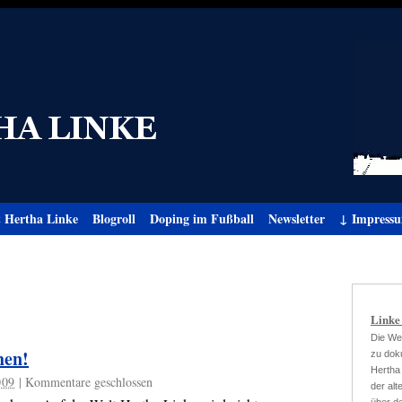
t Hertha Linke
Blogroll
Doping im Fußball
Newsletter
↓ Impress
Linke
Die We
hen!
zu doku
Hertha
009
|
Kommentare geschlossen
der al