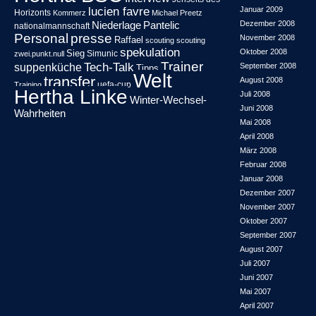
lucien favre
Januar 2009
Horizonts
Kommerz
Michael Preetz
Niederlage
Pantelic
Dezember 2008
nationalmannschaft
Personal
presse
November 2008
Raffael
scouting
scouting
spekulation
Oktober 2008
Sieg
Simunic
zwei.punkt.null
Trainer
Tech-Talk
suppenküche
September 2008
Tipps
Welt
transfer
August 2008
uefa-cup
Training
Hertha Linke
Juli 2008
Winter-Wechsel-
Juni 2008
Wahrheiten
Mai 2008
April 2008
März 2008
Februar 2008
Januar 2008
Dezember 2007
November 2007
Oktober 2007
September 2007
August 2007
Juli 2007
Juni 2007
Mai 2007
April 2007