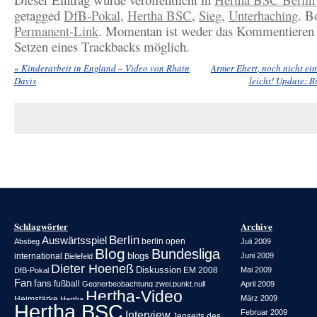
getagged
DfB-Pokal
,
Hertha BSC
,
Sieg
,
Unterhaching
. B
Permanent-Link
. Momentan ist weder das Kommentieren 
Setzen eines Trackbacks möglich.
«
Kinderarbeit in England – Video von Rhain
Armer Ebert, noch nicht ein
Davis
leicht! Update: B
Schlagwörter
Archive
Berlin
Auswärtsspiel
berlin open
Abstieg
Juli 2009
Blog
Bundesliga
blogs
international
Juni 2009
Bielefeld
Dieter Hoeneß
Diskussion
EM 2008
Mai 2009
DfB-Pokal
Fan
fans
fußball
Gegnerbeobachtung zwei.punkt.null
April 2009
Hertha-Video
März 2009
Heimstärke
Hertha
Hertha BSC
Februar 2009
Interview
Jenseits des