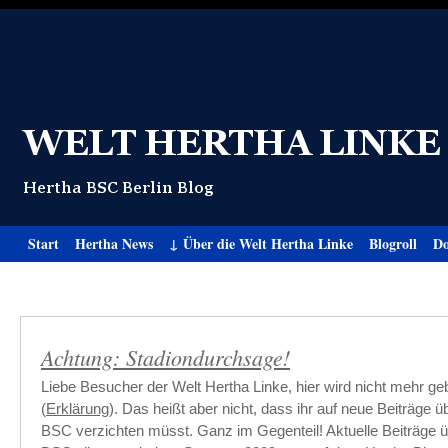
Start
Hertha News
↓ Über die Welt Hertha Linke
Blogroll
Do
Achtung: Stadiondurchsage!
Liebe Besucher der Welt Hertha Linke, hier wird nicht mehr ge
(
Erklärung
). Das heißt aber nicht, dass ihr auf neue Beiträge 
BSC verzichten müsst. Ganz im Gegenteil! Aktuelle Beiträge 