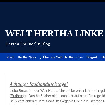
Start
Hertha News
↓ Über die Welt Hertha Linke
Blogroll
Do
Achtung: Stadiondurchsage!
Liebe Besucher der Welt Hertha Linke, hier wird nicht mehr ge
(
Erklärung
). Das heißt aber nicht, dass ihr auf neue Beiträge 
BSC verzichten müsst. Ganz im Gegenteil! Aktuelle Beiträge 