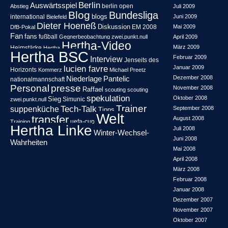
Berlin
Auswärtsspiel
berlin open
Abstieg
Juli 2009
Blog
Bundesliga
blogs
international
Juni 2009
Bielefeld
Dieter Hoeneß
Diskussion
EM 2008
Mai 2009
DfB-Pokal
Fan
fans
fußball
Gegnerbeobachtung zwei.punkt.null
April 2009
Hertha-Video
März 2009
Heimstärke
Hertha
Hertha BSC
Februar 2009
Interview
Jenseits des
lucien favre
Januar 2009
Horizonts
Kommerz
Michael Preetz
Niederlage
Pantelic
Dezember 2008
nationalmannschaft
Personal
presse
November 2008
Raffael
scouting
scouting
spekulation
Oktober 2008
Sieg
Simunic
zwei.punkt.null
Trainer
Tech-Talk
suppenküche
September 2008
Tipps
Welt
transfer
August 2008
uefa-cup
Training
Hertha Linke
Juli 2008
Winter-Wechsel-
Juni 2008
Wahrheiten
Mai 2008
April 2008
März 2008
Februar 2008
Januar 2008
Dezember 2007
November 2007
Oktober 2007