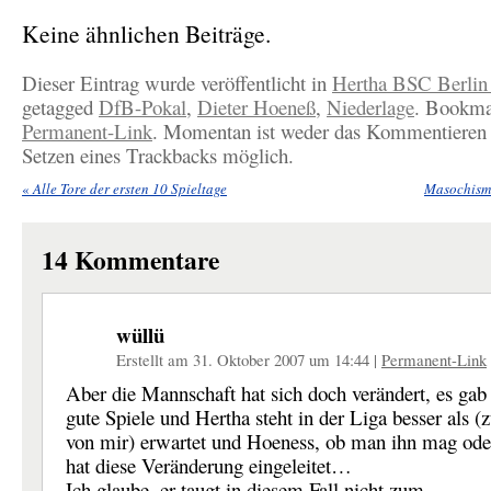
Keine ähnlichen Beiträge.
Dieser Eintrag wurde veröffentlicht in
Hertha BSC Berlin
getagged
DfB-Pokal
,
Dieter Hoeneß
,
Niederlage
. Bookma
Permanent-Link
. Momentan ist weder das Kommentieren 
Setzen eines Trackbacks möglich.
«
Alle Tore der ersten 10 Spieltage
Masochism
14
Kommentare
wüllü
Erstellt am 31. Oktober 2007 um 14:44
|
Permanent-Link
Aber die Mannschaft hat sich doch verändert, es gab 
gute Spiele und Hertha steht in der Liga besser als 
von mir) erwartet und Hoeness, ob man ihn mag oder
hat diese Veränderung eingeleitet…
Ich glaube, er taugt in diesem Fall nicht zum