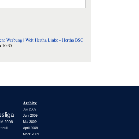
len: Werbung | Welt Hertha Linke - Hertha BSC
 10:35
Archive
Juli 2009
sliga
Juni 2009
M 2008
Mai 2009
.null
April 2009
März 2009