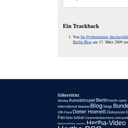
Ein
Trackback
Von
Im Probetraining durchgefal
Berlin Blog
am 17. März 2009 um
Schlagwörter
Berlin
Auswärtsspiel
berlin open
Abstieg
Blog
Bunde
blogs
international
Bielefeld
Dieter Hoeneß
Diskussion
E
DfB-Pokal
Fan
fans
fußball
Gegnerbeobachtung zwei.punkt
Hertha-Video
Heimstärke
Hertha