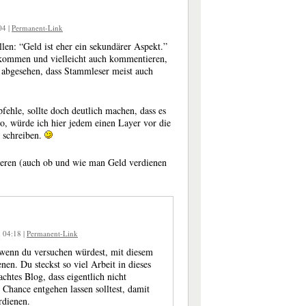
:04
|
Permanent-Link
ollen: “Geld ist eher ein sekundärer Aspekt.”
eikommen und vielleicht auch kommentieren,
 abgesehen, dass Stammleser meist auch
ehle, sollte doch deutlich machen, dass es
o, würde ich hier jedem einen Layer vor die
 schreiben.
ieren (auch ob und wie man Geld verdienen
m 04:18
|
Permanent-Link
 wenn du versuchen würdest, mit diesem
en. Du steckst so viel Arbeit in dieses
achtes Blog, dass eigentlich nicht
 Chance entgehen lassen solltest, damit
rdienen.