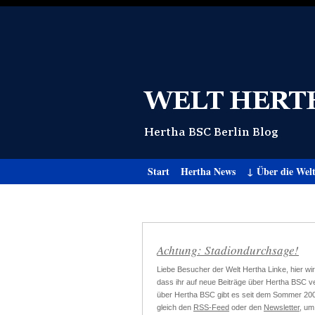
Start
Hertha News
↓ Über die Wel
Achtung: Stadiondurchsage!
Liebe Besucher der Welt Hertha Linke, hier wir
dass ihr auf neue Beiträge über Hertha BSC ve
über Hertha BSC gibt es seit dem Sommer 20
gleich den
RSS-Feed
oder den
Newsletter
, um