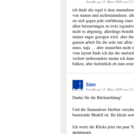
Erstellt am 15. März 2009 um 22
ich finde die regel it dem stammlese
von stamm und nichtstammleser. alle
sie sich gegen jede einführung einer 
allen beteuerungen zu trotz irgendw
nicht so abgeneig, allerdings besteht
immer enger gezogen wird. aber theor
ganzen arbeit für die seite nur allzu
muss, naja … aber immerhin nicht el
vom layout finde ich das die startsei
verliert insbesondere meine ich dami
balken, aber hofentlich eh zum erst
Enno
Erstellt am 15. März 2009 um 23
Danke für die Rückmeldung!
Und die Stammleser bleiben verschon
basierende Modell ist. Ihr klickt so
Ich werte die Klicks jetzt ein paar 
anzupassen.