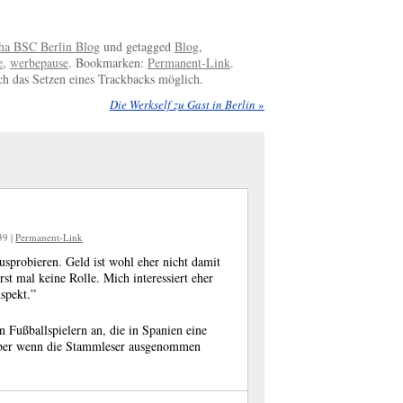
ha BSC Berlin Blog
und getagged
Blog
,
e
,
werbepause
. Bookmarken:
Permanent-Link
.
 das Setzen eines Trackbacks möglich.
Die Werkself zu Gast in Berlin
»
:39
|
Permanent-Link
probieren. Geld ist wohl eher nicht damit
rst mal keine Rolle. Mich interessiert eher
spekt.”
n Fußballspielern an, die in Spanien eine
aber wenn die Stammleser ausgenommen