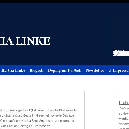
t Hertha Linke
Blogroll
Doping im Fußball
Newsletter
↓ Impress
Linke
Die We
d nicht mehr gebloggt (
Erklärung
). Das heißt aber nicht,
zu doku
rzichten müsst. Ganz im Gegenteil! Aktuelle Beiträge
Hertha
09 nun auf dem
Hertha Blog
. Am besten abonnierst du
der al
 keine neuen Beiträge zu verpassen.