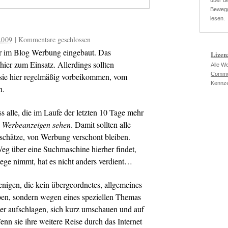
über de
Bewegg
lesen.
2009
|
Kommentare geschlossen
er im Blog Werbung eingebaut. Das
Lizen
r zum Einsatz. Allerdings sollten
Alle W
Commo
il sie hier regelmäßig vorbeikommen, vom
Kennze
n.
ss alle, die im Laufe der letzten 10 Tage mehr
e Werbeanzeigen sehen
. Damit sollten alle
r schätze, von Werbung verschont bleiben.
Weg über eine Suchmaschine hierher findet,
ge nimmt, hat es nicht anders verdient…
jenigen, die kein übergeordnetes, allgemeines
ben, sondern wegen eines speziellen Themas
er aufschlagen, sich kurz umschauen und auf
 sie ihre weitere Reise durch das Internet