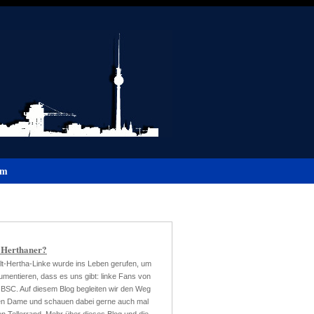
um
 Herthaner?
lt-Hertha-Linke wurde ins Leben gerufen, um
mentieren, dass es uns gibt: linke Fans von
 BSC. Auf diesem Blog begleiten wir den Weg
ten Dame und schauen dabei gerne auch mal