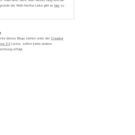
n Tellerrand. Mehr über dieses Blog und die
ründe der Welt-Hertha-Linke gibt es
hier
zu
z
erke dieses Blogs stehen unter der
Creative
ns 3.0
Lizenz, sofern keine andere
ichnung erfolgt.