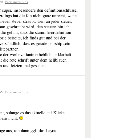
:20
|
Permanent-Link
r super, insbesondere den definitionsschlüssel
rdings hat die fdp nicht ganz unrecht, wenn
neuen steuer sträubt, weil an jeder steuer,
ann geschraubt wird. den steuern bin ich
 die gefahr, dass die stammleserdefinition
ie beiseite, ich finds gut und bei der
 verständlich, dass es gerade pairship sein
itepartner.
te der werbevariante erheblich an klarheit
t die rote schrift unter dem hellblauen
en und letzten mal gesehen.
:45
|
Permanent-Link
t, solange es das aktuelle auf Klicks
wieso nicht.
Tage aus, um dann ggf. das Layout