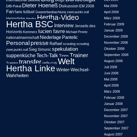
international
Bielefeld
Dieter Hoeneß
Diskussion
EM 2008
Mai 2009
DfB-Pokal
Fan
fans
fußball
Gegnerbeobachtung zwei.punkt.null
April 2009
Hertha-Video
März 2009
Heimstärke
Hertha
Hertha BSC
Februar 2009
Interview
Jenseits des
lucien favre
Januar 2009
Horizonts
Kommerz
Michael Preetz
Niederlage
Pantelic
Dezember 2008
nationalmannschaft
Personal
presse
November 2008
Raffael
scouting
scouting
spekulation
Oktober 2008
Sieg
Simunic
zwei.punkt.null
Trainer
Tech-Talk
suppenküche
September 2008
Tipps
Welt
transfer
August 2008
uefa-cup
Training
Hertha Linke
Juli 2008
Winter-Wechsel-
Juni 2008
Wahrheiten
Mai 2008
April 2008
März 2008
Februar 2008
Januar 2008
Dezember 2007
November 2007
Oktober 2007
September 2007
August 2007