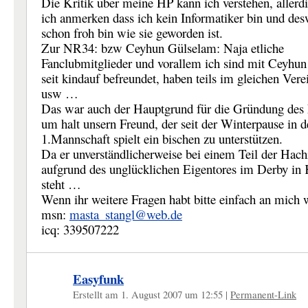
Die Kritik über meine HP kann ich verstehen, allerd
ich anmerken dass ich kein Informatiker bin und de
schon froh bin wie sie geworden ist.
Zur NR34: bzw Ceyhun Gülselam: Naja etliche
Fanclubmitglieder und vorallem ich sind mit Ceyhun
seit kindauf befreundet, haben teils im gleichen Vere
usw …
Das war auch der Hauptgrund für die Gründung des 
um halt unsern Freund, der seit der Winterpause in d
1.Mannschaft spielt ein bischen zu unterstützen.
Da er unverständlicherweise bei einem Teil der Hach
aufgrund des unglücklichen Eigentores im Derby in 
steht …
Wenn ihr weitere Fragen habt bitte einfach an mic
msn:
masta_stangl@web.de
icq: 339507222
Easyfunk
Erstellt am 1. August 2007 um 12:55
|
Permanent-Link