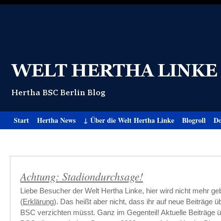
Start
Hertha News
↓ Über die Welt Hertha Linke
Blogroll
Do
Achtung: Stadiondurchsage!
Liebe Besucher der Welt Hertha Linke, hier wird nicht mehr ge
(
Erklärung
). Das heißt aber nicht, dass ihr auf neue Beiträge 
BSC verzichten müsst. Ganz im Gegenteil! Aktuelle Beiträge 