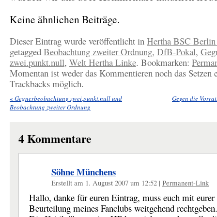
Keine ähnlichen Beiträge.
Dieser Eintrag wurde veröffentlicht in
Hertha BSC Berlin
getagged
Beobachtung zweiter Ordnung
,
DfB-Pokal
,
Geg
zwei.punkt.null
,
Welt Hertha Linke
. Bookmarken:
Perman
Momentan ist weder das Kommentieren noch das Setzen e
Trackbacks möglich.
«
Gegnerbeobachtung zwei.punkt.null und
Gegen die Vorra
Beobachtung zweiter Ordnung
4
Kommentare
Söhne Münchens
Erstellt am 1. August 2007 um 12:52
|
Permanent-Link
Hallo, danke für euren Eintrag, muss euch mit eurer
Beurteilung meines Fanclubs weitgehend rechtgeben