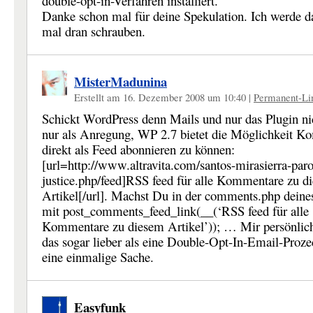
double-opt-in-Verfahren installiert.
Danke schon mal für deine Spekulation. Ich werde 
mal dran schrauben.
MisterMadunina
Erstellt am 16. Dezember 2008 um 10:40
|
Permanent-Li
Schickt WordPress denn Mails und nur das Plugin n
nur als Anregung, WP 2.7 bietet die Möglichkeit 
direkt als Feed abonnieren zu können:
[url=http://www.altravita.com/santos-mirasierra-paro
justice.php/feed]RSS feed für alle Kommentare zu d
Artikel[/url]. Machst Du in der comments.php dein
mit post_comments_feed_link(__(‘RSS feed für alle
Kommentare zu diesem Artikel’)); … Mir persönlic
das sogar lieber als eine Double-Opt-In-Email-Proze
eine einmalige Sache.
Easyfunk