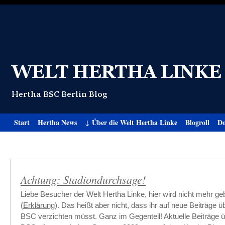
Start
Hertha News
↓ Über die Welt Hertha Linke
Blogroll
Do
Achtung: Stadiondurchsage!
Liebe Besucher der Welt Hertha Linke, hier wird nicht mehr ge
(
Erklärung
). Das heißt aber nicht, dass ihr auf neue Beiträge 
BSC verzichten müsst. Ganz im Gegenteil! Aktuelle Beiträge 