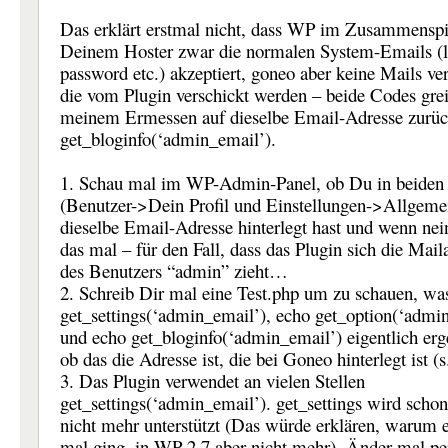
Das erklärt erstmal nicht, dass WP im Zusammenspi
Deinem Hoster zwar die normalen System-Emails (l
password etc.) akzeptiert, goneo aber keine Mails ver
die vom Plugin verschickt werden – beide Codes gre
meinem Ermessen auf dieselbe Email-Adresse zurü
get_bloginfo(‘admin_email’).
1. Schau mal im WP-Admin-Panel, ob Du in beiden 
(Benutzer->Dein Profil und Einstellungen->Allgeme
dieselbe Email-Adresse hinterlegt hast und wenn ne
das mal – für den Fall, dass das Plugin sich die Mail
des Benutzers “admin” zieht…
2. Schreib Dir mal eine Test.php um zu schauen, wa
get_settings(‘admin_email’), echo get_option(‘admi
und echo get_bloginfo(‘admin_email’) eigentlich er
ob das die Adresse ist, die bei Goneo hinterlegt ist (s
3. Das Plugin verwendet an vielen Stellen
get_settings(‘admin_email’). get_settings wird schon
nicht mehr unterstützt (Das würde erklären, warum e
mal ging, in WP 2.7 aber nicht mehr). Änder mal p