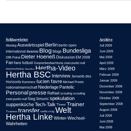
Schlagwörter
Archive
Berlin
Auswärtsspiel
berlin open
Abstieg
Juli 2009
Blog
Bundesliga
blogs
international
Juni 2009
Bielefeld
Dieter Hoeneß
Diskussion
EM 2008
Mai 2009
DfB-Pokal
Fan
fans
fußball
Gegnerbeobachtung zwei.punkt.null
April 2009
Hertha-Video
März 2009
Heimstärke
Hertha
Hertha BSC
Februar 2009
Interview
Jenseits des
lucien favre
Januar 2009
Horizonts
Kommerz
Michael Preetz
Niederlage
Pantelic
Dezember 2008
nationalmannschaft
Personal
presse
November 2008
Raffael
scouting
scouting
spekulation
Oktober 2008
Sieg
Simunic
zwei.punkt.null
Trainer
Tech-Talk
suppenküche
September 2008
Tipps
Welt
transfer
August 2008
uefa-cup
Training
Hertha Linke
Juli 2008
Winter-Wechsel-
Juni 2008
Wahrheiten
Mai 2008