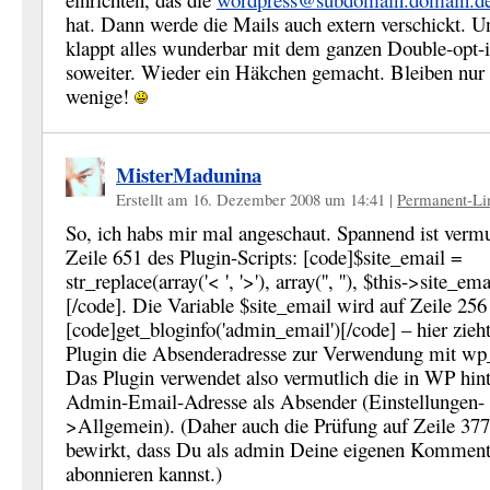
hat. Dann werde die Mails auch extern verschickt. U
klappt alles wunderbar mit dem ganzen Double-opt-
soweiter. Wieder ein Häkchen gemacht. Bleiben nur
wenige!
MisterMadunina
Erstellt am 16. Dezember 2008 um 14:41
|
Permanent-Li
So, ich habs mir mal angeschaut. Spannend ist vermu
Zeile 651 des Plugin-Scripts: [code]$site_email =
str_replace(array('< ', '>'), array('', ''), $this->site_ema
[/code]. Die Variable $site_email wird auf Zeile 256 
[code]get_bloginfo('admin_email')[/code] – hier zieht
Plugin die Absenderadresse zur Verwendung mit wp
Das Plugin verwendet also vermutlich die in WP hint
Admin-Email-Adresse als Absender (Einstellungen-
>Allgemein). (Daher auch die Prüfung auf Zeile 377
bewirkt, dass Du als admin Deine eigenen Komment
abonnieren kannst.)