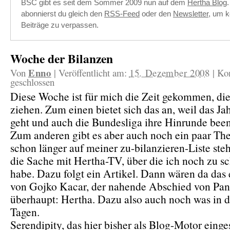
BSC gibt es seit dem Sommer 2009 nun auf dem
Hertha Blog
abonnierst du gleich den
RSS-Feed
oder den
Newsletter
, um k
Beiträge zu verpassen.
Woche der Bilanzen
Enno
Von
|
Veröffentlicht am:
15. Dezember 2008
|
Ko
geschlossen
Diese Woche ist für mich die Zeit gekommen, di
ziehen. Zum einen bietet sich das an, weil das Ja
geht und auch die Bundesliga ihre Hinrunde been
Zum anderen gibt es aber auch noch ein paar Th
schon länger auf meiner zu-bilanzieren-Liste ste
die Sache mit Hertha-TV, über die ich noch zu s
habe. Dazu folgt ein Artikel. Dann wären da das 
von Gojko Kacar, der nahende Abschied von Pan
überhaupt: Hertha. Dazu also auch noch was in 
Tagen.
Serendipity, das hier bisher als Blog-Motor einge