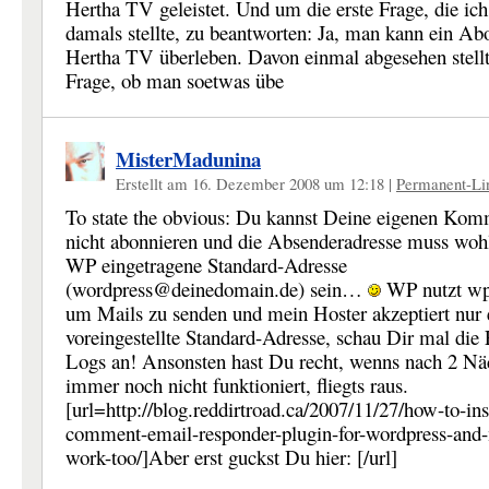
Hertha TV geleistet. Und um die erste Frage, die ic
damals stellte, zu beantworten: Ja, man kann ein Ab
Hertha TV überleben. Davon einmal abgesehen stellt
Frage, ob man soetwas übe
MisterMadunina
Erstellt am 16. Dezember 2008 um 12:18
|
Permanent-Li
To state the obvious: Du kannst Deine eigenen Kom
nicht abonnieren und die Absenderadresse muss wohl
WP eingetragene Standard-Adresse
(wordpress@deinedomain.de) sein…
WP nutzt wp
um Mails zu senden und mein Hoster akzeptiert nur 
voreingestellte Standard-Adresse, schau Dir mal die 
Logs an! Ansonsten hast Du recht, wenns nach 2 Nä
immer noch nicht funktioniert, fliegts raus.
[url=http://blog.reddirtroad.ca/2007/11/27/how-to-inst
comment-email-responder-plugin-for-wordpress-and-
work-too/]Aber erst guckst Du hier: [/url]