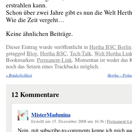
erstrahlen kann.
Schon über zwei Jahre gibt es nun die Welt Hert
Wie die Zeit vergeht…
Keine ähnlichen Beiträge.
Dieser Eintrag wurde veröffentlicht in
Hertha BSC Berlin
getagged
Blog
,
Hertha BSC
,
Tech-Talk
,
Welt Hertha Lin
Bookmarken:
Permanent-Link
. Momentan ist weder das
noch das Setzen eines Trackbacks möglich.
«
Brüderlichkeit
Hertha – Priäu
12
Kommentare
MisterMadunina
Erstellt am 15. Dezember 2008 um 16:36
|
Permanent-Li
Nein, mit subscribe-to-comments kenne ich mich au